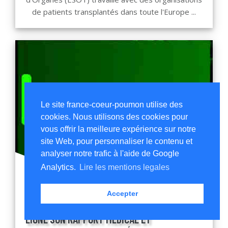
de patients transplantés dans toute l'Europe ...
Le site france-coeur-poumon utilise des
cookies. Nous utilisons des cookies pour
vous offrir la meilleure expérience sur notre
site Web, pour personnaliser le contenu et
analyser notre trafic à l'aide de Google
Analytics.
Lire les mentions legales
11/09/2023
Accepter
L’AGENCE DE LA BIOMÉDECINE A MIS EN
LIGNE SON RAPPORT MÉDICAL ET