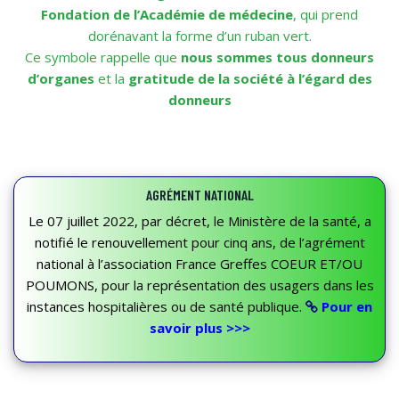
Fondation de l’Académie de médecine
, qui prend
dorénavant la forme d’un ruban vert.
Ce symbole rappelle que
nous sommes tous donneurs
d’organes
et la
gratitude de la société à l’égard des
donneurs
AGRÉMENT NATIONAL
Le 07 juillet 2022, par décret, le Ministère de la santé, a
notifié le renouvellement pour cinq ans, de l’agrément
national à l’association France Greffes COEUR ET/OU
POUMONS, pour la représentation des usagers dans les
instances hospitalières ou de santé publique.
Pour en
savoir plus >>>