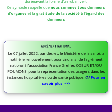
dorénavant la forme d’un ruban vert.
Ce symbole rappelle que
nous sommes tous donneurs
d’organes
et la
gratitude de la société à l’égard des
donneurs
AGRÉMENT NATIONAL
Le 07 juillet 2022, par décret, le Ministère de la santé, a
notifié le renouvellement pour cinq ans, de l’agrément
national à l’association France Greffes COEUR ET/OU
POUMONS, pour la représentation des usagers dans les
instances hospitalières ou de santé publique.
Pour en
savoir plus >>>