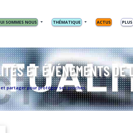
UI SOMMES NOUS
THÉMATIQUE
ACTUS
PLUS
ITÉS ET ÉVÉNEMENTS DE 
r et partager pour protéger ses proches.
11/11/2022