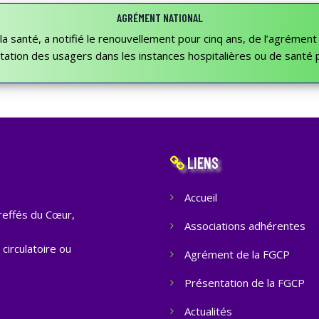
AGRÉMENT NATIONAL
e la santé, a notifié le renouvellement pour cinq ans, de l’agrémen
ion des usagers dans les instances hospitalières ou de santé p
LIENS
Accueil
reffés du Cœur,
Associations adhérentes
circulatoire ou
Agrément de la FGCP
Présentation de la FGCP
Actualités