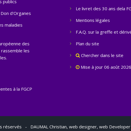
 publics
Le livret des 30 ans dela 
le Don d'Organes
Mentions légales
des maladies
F.A.Q. sur la greffe et dériv
Européenne des
Plan du site
 rassemble les
Chercher dans le site
les.
Mise à jour 06 août 202
rentes à la FGCP
s réservés - DAUMAL Christian, web designer, web Develope