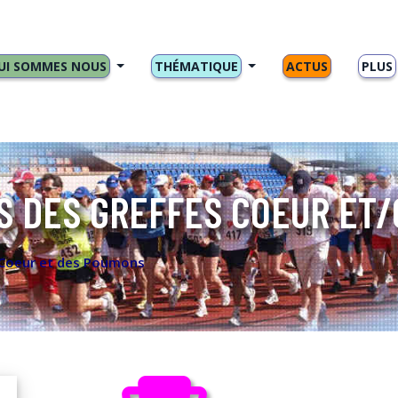
UI SOMMES NOUS
THÉMATIQUE
ACTUS
PLUS
S DES GREFFES COEUR ET/
 Coeur et des Poumons