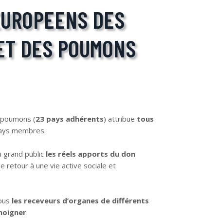
EUROPEENS DES
ET DES POUMONS
 poumons (
23 pays adhérents
) attribue
tous
 pays membres.
u grand public
les réels apports du don
le retour à une vie active sociale et
tous
les receveurs d’organes de différents
moigner
.