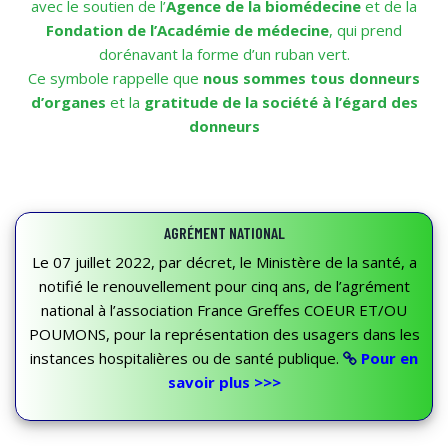
avec le soutien de l’
Agence de la biomédecine
et de la
Fondation de l’Académie de médecine
, qui prend
dorénavant la forme d’un ruban vert.
Ce symbole rappelle que
nous sommes tous donneurs
d’organes
et la
gratitude de la société à l’égard des
donneurs
AGRÉMENT NATIONAL
Le 07 juillet 2022, par décret, le Ministère de la santé, a
notifié le renouvellement pour cinq ans, de l’agrément
national à l’association France Greffes COEUR ET/OU
POUMONS, pour la représentation des usagers dans les
instances hospitalières ou de santé publique.
Pour en
savoir plus >>>