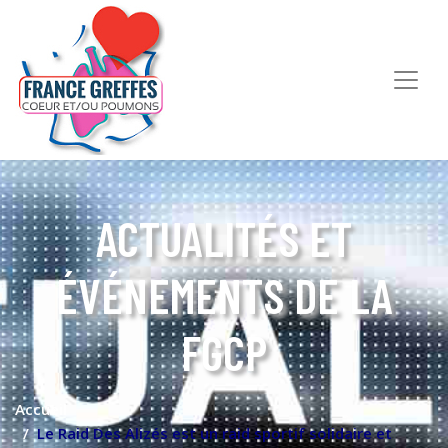
ACTUALITÉS ET
ÉVÉNEMENTS DE LA
FGCP
Accueil
Le Raid Des Alizés est un raid sportif solidaire et