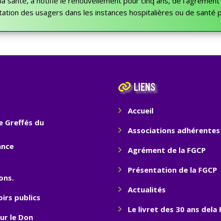
e la santé, a notifié le renouvellement pour cinq ans, de l’agrémen
ion des usagers dans les instances hospitalières ou de santé p
LIENS
Accueil
e Greffés du
Associations adhérentes
ance
Agrément de la FGCP
Présentation de la FGCP
ons.
Actualités
irs publics
Le livret des 30 ans dela
sur le Don