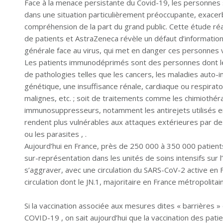
Face à la menace persistante du Covid-19, les personn
dans une situation particulièrement préoccupante, exacer
compréhension de la part du grand public. Cette étude réal
de patients et AstraZeneca révèle un défaut d’information
générale face au virus, qui met en danger ces personnes 
Les patients immunodéprimés sont des personnes dont le s
de pathologies telles que les cancers, les maladies auto-i
génétique, une insuffisance rénale, cardiaque ou respirato
malignes, etc. ; soit de traitements comme les chimiothér
immunosuppresseurs, notamment les antirejets utilisés en
rendent plus vulnérables aux attaques extérieures par des
ou les parasites , .
Aujourd’hui en France, près de 250 000 à 350 000 patie
sur-représentation dans les unités de soins intensifs sur l
s’aggraver, avec une circulation du SARS-CoV-2 active en
circulation dont le JN.1, majoritaire en France métropolitain
Si la vaccination associée aux mesures dites « barrières » c
COVID-19 , on sait aujourd’hui que la vaccination des pa