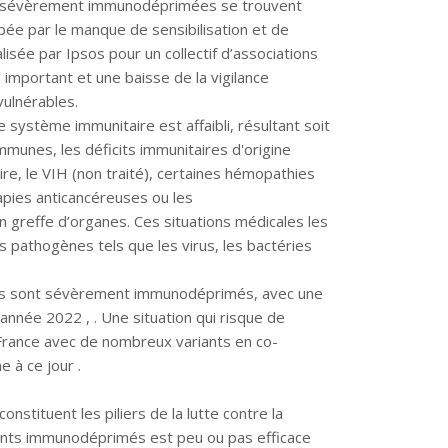
es sévèrement immunodéprimées se trouvent
bée par le manque de sensibilisation et de
isée par Ipsos pour un collectif d’associations
 important et une baisse de la vigilance
vulnérables.
ystème immunitaire est affaibli, résultant soit
mmunes, les déficits immunitaires d'origine
ire, le VIH (non traité), certaines hémopathies
apies anticancéreuses ou les
 greffe d’organes. Ces situations médicales les
 pathogènes tels que les virus, les bactéries
nts sont sévèrement immunodéprimés, avec une
’année 2022 , . Une situation qui risque de
 France avec de nombreux variants en co-
e à ce jour .
onstituent les piliers de la lutte contre la
tients immunodéprimés est peu ou pas efficace