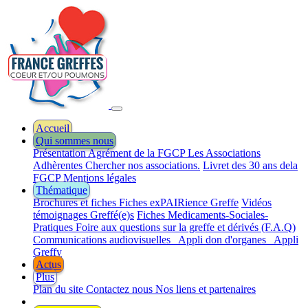
Accueil
Qui sommes nous
Présentation
Agrément de la FGCP
Les Associations
Adhèrentes
Chercher nos associations.
Livret des 30 ans dela
FGCP
Mentions légales
Thématique
Brochures et fiches
Fiches exPAIRience Greffe
Vidéos
témoignages Greffé(e)s
Fiches Medicaments-Sociales-
Pratiques
Foire aux questions sur la greffe et dérivés (F.A.Q)
Communications audiovisuelles
Appli don d'organes
Appli
Greffy
Actus
Plus
Plan du site
Contactez nous
Nos liens et partenaires