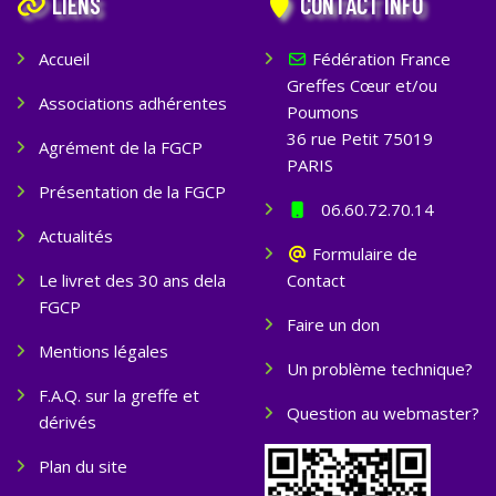
LIENS
CONTACT INFO
Accueil
Fédération France
Greffes Cœur et/ou
Associations adhérentes
Poumons
36 rue Petit 75019
Agrément de la FGCP
PARIS
Présentation de la FGCP
06.60.72.70.14
Actualités
Formulaire de
Le livret des 30 ans dela
Contact
FGCP
Faire un don
Mentions légales
Un problème technique?
F.A.Q. sur la greffe et
Question au webmaster?
dérivés
Plan du site