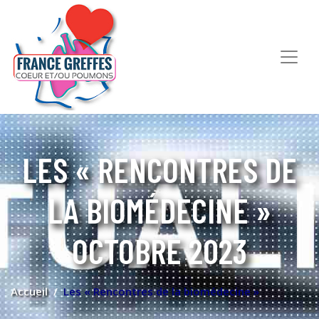
LES « RENCONTRES DE
LA BIOMÉDECINE »
OCTOBRE 2023
Accueil
Les « Rencontres de la biomédecine »