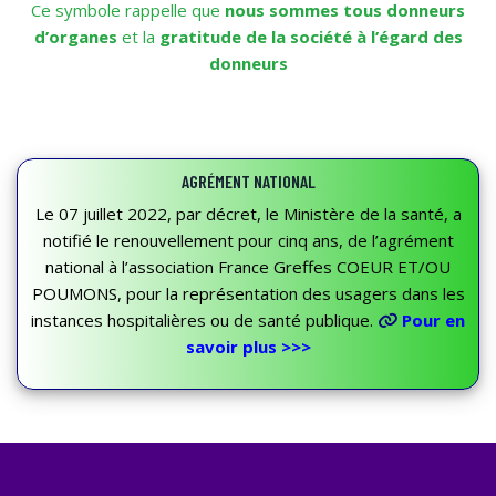
Ce symbole rappelle que
nous sommes tous donneurs
d’organes
et la
gratitude de la société à l’égard des
donneurs
AGRÉMENT NATIONAL
Le 07 juillet 2022, par décret, le Ministère de la santé, a
notifié le renouvellement pour cinq ans, de l’agrément
national à l’association France Greffes COEUR ET/OU
POUMONS, pour la représentation des usagers dans les
instances hospitalières ou de santé publique.
Pour en
savoir plus >>>