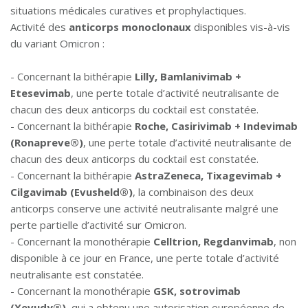
situations médicales curatives et prophylactiques.
Activité des
anticorps monoclonaux
disponibles vis-à-vis
du variant Omicron :
- Concernant la bithérapie
Lilly, Bamlanivimab +
Etesevimab
, une perte totale d’activité neutralisante de
chacun des deux anticorps du cocktail est constatée.
- Concernant la bithérapie
Roche, Casirivimab + Indevimab
(Ronapreve®)
, une perte totale d’activité neutralisante de
chacun des deux anticorps du cocktail est constatée.
- Concernant la bithérapie
AstraZeneca, Tixagevimab +
Cilgavimab (Evusheld®)
, la combinaison des deux
anticorps conserve une activité neutralisante malgré une
perte partielle d’activité sur Omicron.
- Concernant la monothérapie
Celltrion, Regdanvimab
, non
disponible à ce jour en France, une perte totale d’activité
neutralisante est constatée.
- Concernant la monothérapie
GSK, sotrovimab
(Xevudy®)
, qui a obtenu une autorisation européenne de