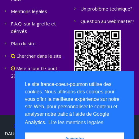
Un problème technique?
Mentions légales
Question au webmaster?
F.A.Q. sur la greffe et
dérivés
Plan du site
Chercher dans le site
Mise à jour 07 août
2026
Le site france-coeur-poumon utilise des
cookies. Nous utilisons des cookies pour
vous offrir la meilleure expérience sur notre
site Web, pour personnaliser le contenu et
analyser notre trafic à l'aide de Google
Analytics.
Lire les mentions legales
FGCP ©
2026 Tous droits réservés -
DAUMAL Christian, web designer, web Developer
Accepter