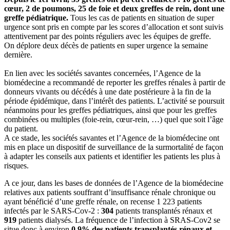
cœur, 2 de poumons, 25 de foie et deux greffes de rein, dont une
greffe pédiatrique.
Tous les cas de patients en situation de super
urgence sont pris en compte par les scores d’allocation et sont suivis
attentivement par des points réguliers avec les équipes de greffe.
On déplore deux décès de patients en super urgence la semaine
dernière.
En lien avec les sociétés savantes concernées, l’Agence de la
biomédecine a recommandé de reporter les greffes rénales à partir de
donneurs vivants ou décédés à une date postérieure à la fin de la
période épidémique, dans l’intérêt des patients. L’activité se poursuit
néanmoins pour les greffes pédiatriques, ainsi que pour les greffes
combinées ou multiples (foie-rein, cœur-rein, …) quel que soit l’âge
du patient.
A ce stade, les sociétés savantes et l’Agence de la biomédecine ont
mis en place un dispositif de surveillance de la surmortalité de façon
à adapter les conseils aux patients et identifier les patients les plus à
risques.
A ce jour, dans les bases de données de l’Agence de la biomédecine
relatives aux patients souffrant d’insuffisance rénale chronique ou
ayant bénéficié d’une greffe rénale, on recense 1 223 patients
infectés par le SARS-Cov-2 :
304
patients transplantés rénaux et
919
patients dialysés. La fréquence de l’infection à SRAS-Cov2 se
situe donc à environ
0.9% des patients transplantés rénaux et