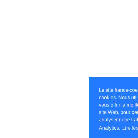
Le site france-co
cookies. Nous uti
vous offrir la mei
site Web, pour pe
analyser notre tra
Analytics.
Lire le