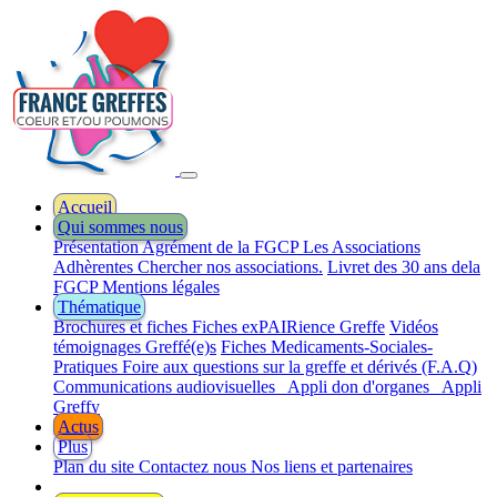
Accueil
Qui sommes nous
Présentation
Agrément de la FGCP
Les Associations
Adhèrentes
Chercher nos associations.
Livret des 30 ans dela
FGCP
Mentions légales
Thématique
Brochures et fiches
Fiches exPAIRience Greffe
Vidéos
témoignages Greffé(e)s
Fiches Medicaments-Sociales-
Pratiques
Foire aux questions sur la greffe et dérivés (F.A.Q)
Communications audiovisuelles
Appli don d'organes
Appli
Greffy
Actus
Plus
Plan du site
Contactez nous
Nos liens et partenaires