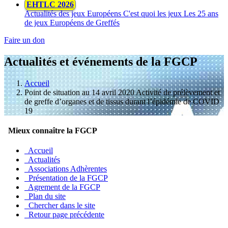
EHTLC 2026
Actualités des jeux Européens
C'est quoi les jeux
Les 25 ans
de jeux Européens de Greffés
Faire un don
Actualités et événements de la FGCP
Accueil
Point de situation au 14 avril 2020 Activité de prélèvement et
de greffe d’organes et de tissus durant l’épidémie de COVID
19
Mieux connaître la FGCP
Accueil
Actualités
Associations Adhèrentes
Présentation de la FGCP
Agrement de la FGCP
Plan du site
Chercher dans le site
Retour page précédente