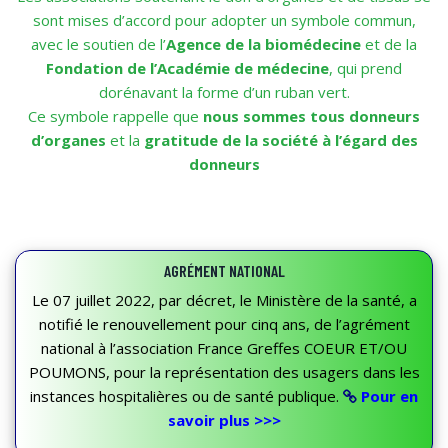
sont mises d’accord pour adopter un symbole commun,
avec le soutien de l’
Agence de la biomédecine
et de la
Fondation de l’Académie de médecine
, qui prend
dorénavant la forme d’un ruban vert.
Ce symbole rappelle que
nous sommes tous donneurs
d’organes
et la
gratitude de la société à l’égard des
donneurs
AGRÉMENT NATIONAL
Le 07 juillet 2022, par décret, le Ministère de la santé, a
notifié le renouvellement pour cinq ans, de l’agrément
national à l’association France Greffes COEUR ET/OU
POUMONS, pour la représentation des usagers dans les
instances hospitalières ou de santé publique.
Pour en
savoir plus >>>