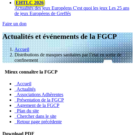
EHTLC 2026
Actualités des jeux Européens
C'est quoi les jeux
Les 25 ans
de jeux Européens de Greffés
Faire un don
Actualités et événements de la FGCP
Accueil
Distributions de masques sanitaires par l’etat en sortie de
confinement
Mieux connaître la FGCP
Accueil
Actualités
Associations Adhèrentes
Présentation de la FGCP
Agrement de la FGCP
Plan du site
Chercher dans le site
Retour page précédente
Download PDF