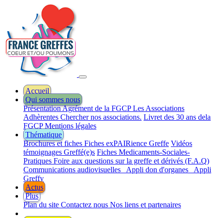
Accueil
Qui sommes nous
Présentation
Agrément de la FGCP
Les Associations
Adhèrentes
Chercher nos associations.
Livret des 30 ans dela
FGCP
Mentions légales
Thématique
Brochures et fiches
Fiches exPAIRience Greffe
Vidéos
témoignages Greffé(e)s
Fiches Medicaments-Sociales-
Pratiques
Foire aux questions sur la greffe et dérivés (F.A.Q)
Communications audiovisuelles
Appli don d'organes
Appli
Greffy
Actus
Plus
Plan du site
Contactez nous
Nos liens et partenaires