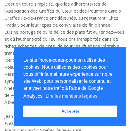
C'est en toute simplicité, que les adhérents/tes de
l'Association des Greffés du Cœur et des Poumons Cardio
Greffes Ile-de-France ont déjeunés, au restaurant "Chez
Prada", pour leur repas de convivialité de fin d'année.
Cuisine portugaise ou le délice des plats fût au rendez-vous
et où l'authenticité du lieu, nous ont transportés dans de
riches échanges, de rires, de sourires 😃 et une véritable
transmission de joie de vivre de tout un chacun.
Merci à Henri, Josiane, Marie-Christine, Thierry, Francine,
Le site france-coeur-poumon utilise des
Rola, Stevens et Adrien pour leur présence.
cookies. Nous utilisons des cookies pour
Personnes greffés et/ou en attente greffe, aidants,
vous offrir la meilleure expérience sur notre
sympathisants, personnel du monde médical et plus encore,
site Web, pour personnaliser le contenu et
n'hésitez pas à nous rejoindre, nous nous ferons un plaisir
analyser notre trafic à l'aide de Google
de vous accueillir.
Analytics.
Lire les mentions legales
A bientôt.
Accepter
Jean-Robert Darlis
Président de L'Association des Greffés du Cœur et des
Poumons Cardio Greffes Ile-de-France