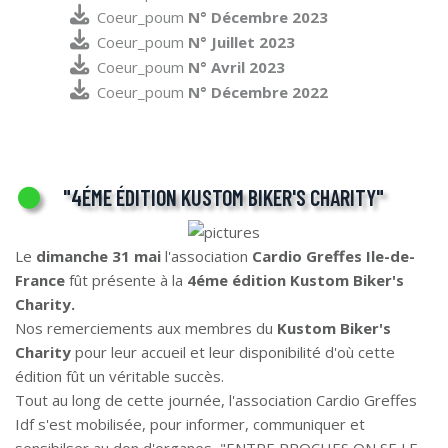
Coeur_poum
N° Décembre 2023
Coeur_poum
N° Juillet 2023
Coeur_poum
N° Avril 2023
Coeur_poum
N° Décembre 2022
"4ÉME ÉDITION KUSTOM BIKER'S CHARITY"
Le
dimanche 31 mai
l'association
Cardio Greffes Ile-de-
France
fût présente à la
4éme édition Kustom Biker's
Charity.
Nos remerciements aux membres du
Kustom Biker's
Charity
pour leur accueil et leur disponibilité d'où cette
édition fût un véritable succès.
Tout au long de cette journée, l'association Cardio Greffes
Idf s'est mobilisée, pour informer, communiquer et
sensibilser au don d'organes, "ENTRE PROCHES ON SE LE