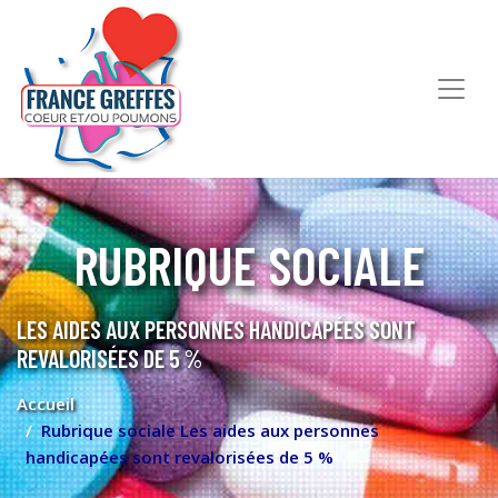
RUBRIQUE SOCIALE
LES AIDES AUX PERSONNES HANDICAPÉES SONT
REVALORISÉES DE 5 %
Accueil
Rubrique sociale Les aides aux personnes
handicapées sont revalorisées de 5 %