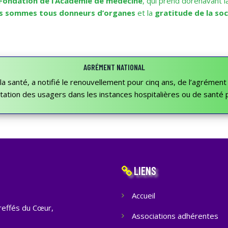
Fondation de l’Académie de médecine
, qui prend dorénavant l
s sommes tous donneurs d’organes
et la
gratitude de la so
AGRÉMENT NATIONAL
e la santé, a notifié le renouvellement pour cinq ans, de l’agrémen
ion des usagers dans les instances hospitalières ou de santé p
LIENS
Accueil
reffés du Cœur,
Associations adhérentes