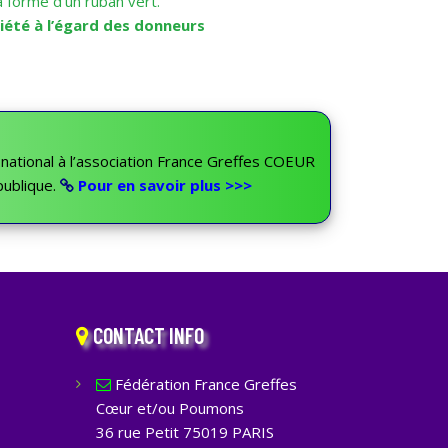
a forme d’un ruban vert.
ciété à l’égard des donneurs
t national à l’association France Greffes COEUR
ublique.
Pour en savoir plus >>>
CONTACT INFO
Fédération France Greffes
Cœur et/ou Poumons
36 rue Petit 75019 PARIS