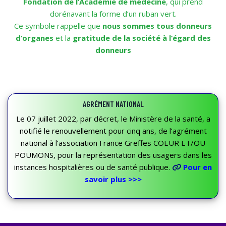
Fondation de l’Académie de médecine
, qui prend
dorénavant la forme d’un ruban vert.
Ce symbole rappelle que
nous sommes tous donneurs
d’organes
et la
gratitude de la société à l’égard des
donneurs
AGRÉMENT NATIONAL
Le 07 juillet 2022, par décret, le Ministère de la santé, a
notifié le renouvellement pour cinq ans, de l’agrément
national à l’association France Greffes COEUR ET/OU
POUMONS, pour la représentation des usagers dans les
instances hospitalières ou de santé publique.
Pour en
savoir plus >>>